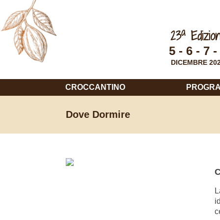
a
23
Edizio
5 - 6 - 7 -
DICEMBRE 20
CROCCANTINO
PROGR
Dove Dormire
C
L
i
c