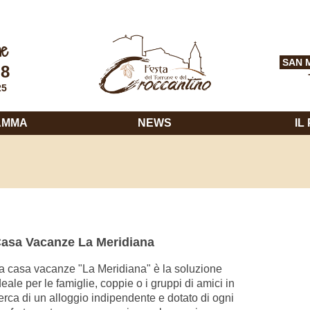
ne
SAN 
 8
25
AMMA
NEWS
IL
asa Vacanze La Meridiana
a casa vacanze "La Meridiana" è la soluzione
deale per le famiglie, coppie o i gruppi di amici in
erca di un alloggio indipendente e dotato di ogni