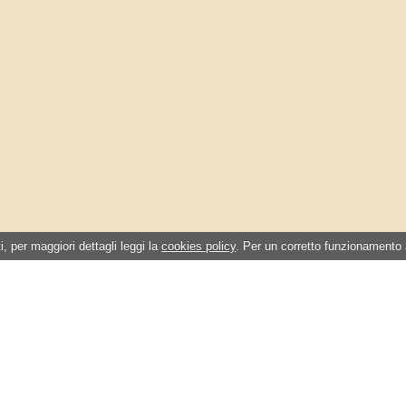
i, per maggiori dettagli leggi la
cookies policy
. Per un corretto funzionamento