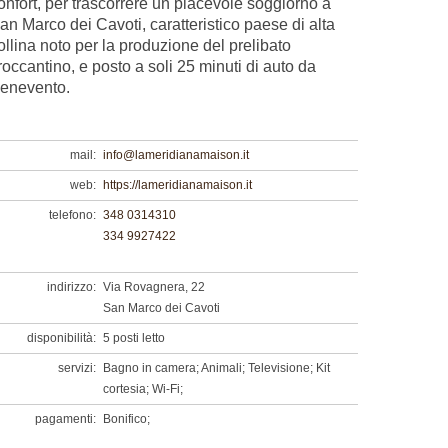
onfort, per trascorrere un piacevole soggiorno a
an Marco dei Cavoti, caratteristico paese di alta
ollina noto per la produzione del prelibato
roccantino, e posto a soli 25 minuti di auto da
enevento.
mail:
info@lameridianamaison.it
web:
https://lameridianamaison.it
telefono:
348 0314310
334 9927422
indirizzo:
Via Rovagnera, 22
San Marco dei Cavoti
disponibilità:
5 posti letto
servizi:
Bagno in camera; Animali; Televisione; Kit
cortesia; Wi-Fi;
pagamenti:
Bonifico;