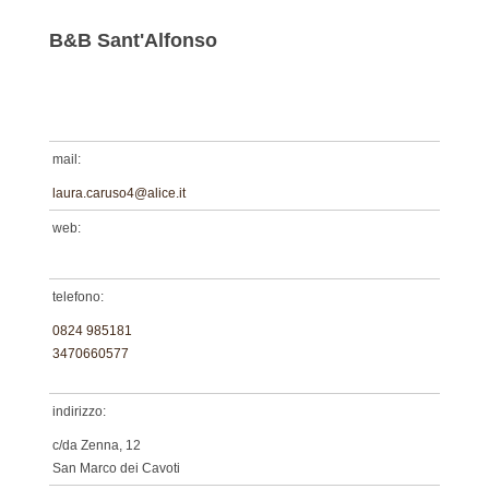
B&B Sant'Alfonso
mail:
laura.caruso4@alice.it
web:
telefono:
0824 985181
3470660577
indirizzo:
c/da Zenna, 12
San Marco dei Cavoti