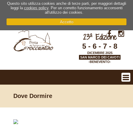
Questo sito utilizza cookies anche di terze parti, per maggiori dettagli
leggi la
cookies policy
. Per un corretto funzionamento acconsenti
all'utilizzo dei cookies.
Accetto
a
23
Edizione
5 - 6 - 7 - 8
DICEMBRE 2025
SAN MARCO DEI CAVOTI
-BENEVENTO-
Dove Dormire