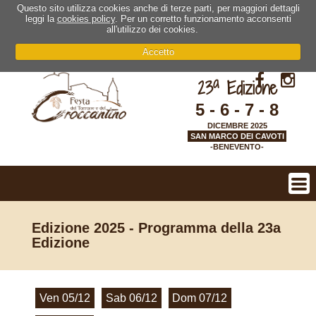
Questo sito utilizza cookies anche di terze parti, per maggiori dettagli
leggi la
cookies policy
. Per un corretto funzionamento acconsenti
all'utilizzo dei cookies.
Accetto
a
23
Edizione
5 - 6 - 7 - 8
DICEMBRE 2025
SAN MARCO DEI CAVOTI
-BENEVENTO-
Edizione 2025 - Programma della 23a
Edizione
Ven 05/12
Sab 06/12
Dom 07/12